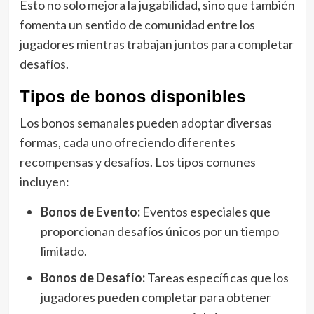
Esto no solo mejora la jugabilidad, sino que también
fomenta un sentido de comunidad entre los
jugadores mientras trabajan juntos para completar
desafíos.
Tipos de bonos disponibles
Los bonos semanales pueden adoptar diversas
formas, cada uno ofreciendo diferentes
recompensas y desafíos. Los tipos comunes
incluyen:
Bonos de Evento:
Eventos especiales que
proporcionan desafíos únicos por un tiempo
limitado.
Bonos de Desafío:
Tareas específicas que los
jugadores pueden completar para obtener