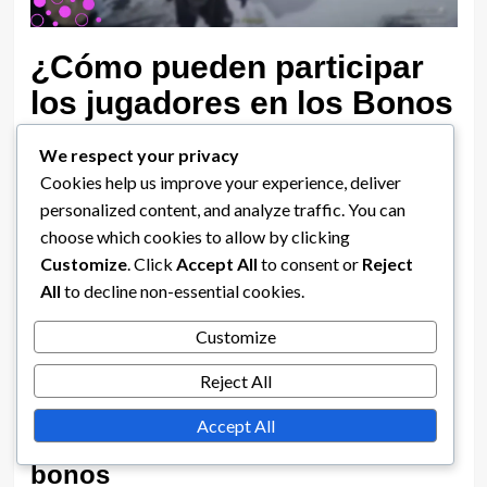
¿Cómo pueden participar
los jugadores en los Bonos
Semanales?
We respect your privacy
Los jugadores pueden participar en los Bonos
Cookies help us improve your experience, deliver
personalized content, and analyze traffic. You can
Semanales registrándose para eventos especiales
choose which cookies to allow by clicking
y completando desafíos únicos que ofrecen
Customize
. Click
Accept All
to consent or
Reject
recompensas exclusivas. Participar en estas
All
to decline non-essential cookies.
actividades no solo mejora la experiencia de juego,
sino que también proporciona oportunidades para
Customize
ganar valiosos artículos o moneda dentro del
Reject All
juego.
Accept All
Pasos para registrarse para los
bonos