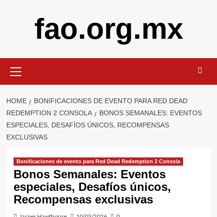
Skip
fao.org.mx
to
content
Primary
Menu
HOME
BONIFICACIONES DE EVENTO PARA RED DEAD
REDEMPTION 2 CONSOLA
BONOS SEMANALES: EVENTOS
ESPECIALES, DESAFÍOS ÚNICOS, RECOMPENSAS
EXCLUSIVAS
Bonificaciones de evento para Red Dead Redemption 2 Consola
Bonos Semanales: Eventos
especiales, Desafíos únicos,
Recompensas exclusivas
Jasper Hawthorne
10/03/2026
0