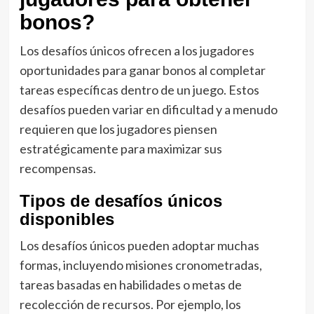
bonos?
Los desafíos únicos ofrecen a los jugadores
oportunidades para ganar bonos al completar
tareas específicas dentro de un juego. Estos
desafíos pueden variar en dificultad y a menudo
requieren que los jugadores piensen
estratégicamente para maximizar sus
recompensas.
Tipos de desafíos únicos
disponibles
Los desafíos únicos pueden adoptar muchas
formas, incluyendo misiones cronometradas,
tareas basadas en habilidades o metas de
recolección de recursos. Por ejemplo, los