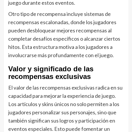
juego durante estos eventos.
Otro tipo de recompensa incluye sistemas de
recompensas escalonadas, donde los jugadores
pueden desbloquear mejores recompensas al
completar desafíos específicos o alcanzar ciertos
hitos. Esta estructura motiva a los jugadores a
involucrarse más profundamente con el juego.
Valor y significado de las
recompensas exclusivas
El valor de las recompensas exclusivas radica en su
capacidad para mejorar la experiencia de juego.
Los artículos y skins únicos no solo permiten a los
jugadores personalizar sus personajes, sino que
también significan sus logros y participación en
eventos especiales. Esto puede fomentar un