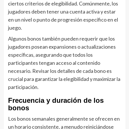
ciertos criterios de elegibilidad. Comúnmente, los
jugadores deben tener una cuenta activa y estar
en un nivel o punto de progresión específico en el
juego.
Algunos bonos también pueden requerir que los
jugadores posean expansiones o actualizaciones
específicas, asegurando que todos los
participantes tengan acceso al contenido
necesario. Revisar los detalles de cada bono es
crucial para garantizar la elegibilidad y maximizar la
participación.
Frecuencia y duración de los
bonos
Los bonos semanales generalmente se ofrecen en
un horario consistente, a menudo reiniciándose