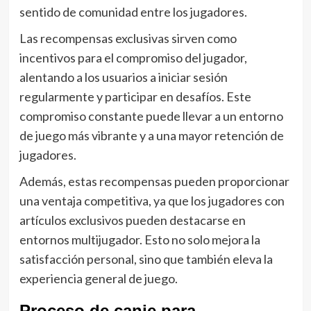
sentido de comunidad entre los jugadores.
Las recompensas exclusivas sirven como
incentivos para el compromiso del jugador,
alentando a los usuarios a iniciar sesión
regularmente y participar en desafíos. Este
compromiso constante puede llevar a un entorno
de juego más vibrante y a una mayor retención de
jugadores.
Además, estas recompensas pueden proporcionar
una ventaja competitiva, ya que los jugadores con
artículos exclusivos pueden destacarse en
entornos multijugador. Esto no solo mejora la
satisfacción personal, sino que también eleva la
experiencia general de juego.
Proceso de canje para