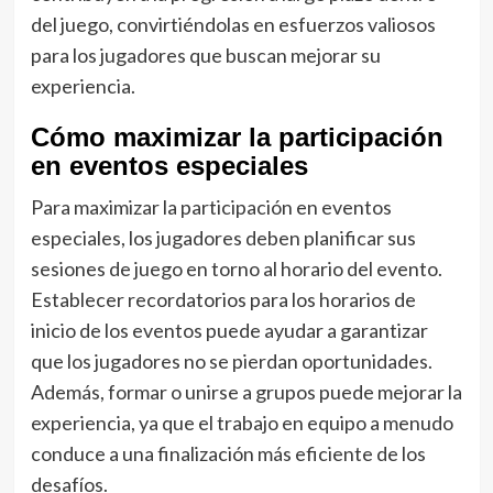
del juego, convirtiéndolas en esfuerzos valiosos
para los jugadores que buscan mejorar su
experiencia.
Cómo maximizar la participación
en eventos especiales
Para maximizar la participación en eventos
especiales, los jugadores deben planificar sus
sesiones de juego en torno al horario del evento.
Establecer recordatorios para los horarios de
inicio de los eventos puede ayudar a garantizar
que los jugadores no se pierdan oportunidades.
Además, formar o unirse a grupos puede mejorar la
experiencia, ya que el trabajo en equipo a menudo
conduce a una finalización más eficiente de los
desafíos.