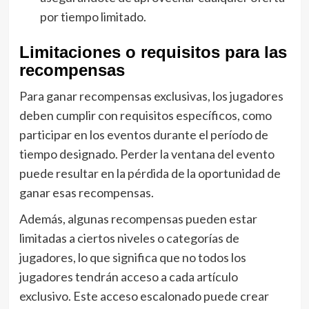
por tiempo limitado.
Limitaciones o requisitos para las
recompensas
Para ganar recompensas exclusivas, los jugadores
deben cumplir con requisitos específicos, como
participar en los eventos durante el período de
tiempo designado. Perder la ventana del evento
puede resultar en la pérdida de la oportunidad de
ganar esas recompensas.
Además, algunas recompensas pueden estar
limitadas a ciertos niveles o categorías de
jugadores, lo que significa que no todos los
jugadores tendrán acceso a cada artículo
exclusivo. Este acceso escalonado puede crear