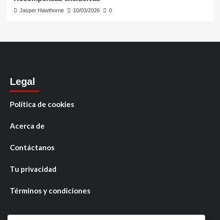
Jasper Hawthorne
10/03/2026
0
Legal
Política de cookies
Acerca de
Contáctanos
Tu privacidad
Términos y condiciones