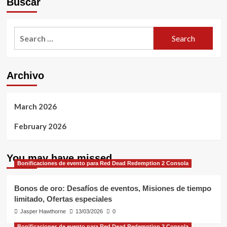
Buscar
Search
for:
Archivo
March 2026
February 2026
You may have missed
Bonificaciones de evento para Red Dead Redemption 2 Consola
Bonos de oro: Desafíos de eventos, Misiones de tiempo
limitado, Ofertas especiales
Jasper Hawthorne
13/03/2026
0
Bonificaciones de evento para Red Dead Redemption 2 Consola