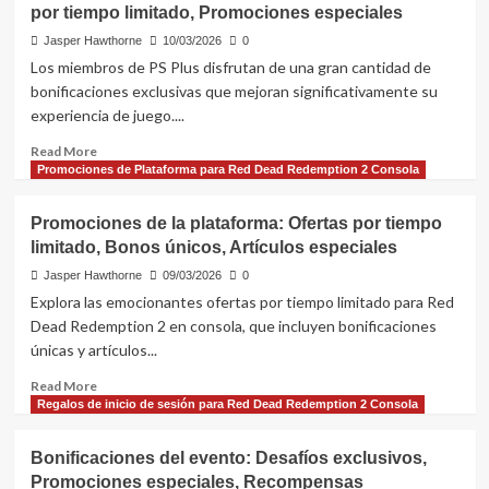
por tiempo limitado, Promociones especiales
PS
Plus:
Jasper Hawthorne
10/03/2026
0
Bonos
Los miembros de PS Plus disfrutan de una gran cantidad de
exclusivos,
bonificaciones exclusivas que mejoran significativamente su
Artículos
experiencia de juego....
especiales,
Ofertas
Read
Read More
por
more
Promociones de Plataforma para Red Dead Redemption 2 Consola
tiempo
about
limitado
Bonos
Promociones de la plataforma: Ofertas por tiempo
de
limitado, Bonos únicos, Artículos especiales
PS
Plus:
Jasper Hawthorne
09/03/2026
0
Artículos
Explora las emocionantes ofertas por tiempo limitado para Red
exclusivos,
Dead Redemption 2 en consola, que incluyen bonificaciones
Ofertas
únicas y artículos...
por
tiempo
Read
Read More
limitado,
more
Regalos de inicio de sesión para Red Dead Redemption 2 Consola
Promociones
about
especiales
Promociones
Bonificaciones del evento: Desafíos exclusivos,
de
Promociones especiales, Recompensas
la