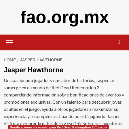
Skip
fao.org.mx
to
content
Primary
Menu
HOME
JASPER HAWTHORNE
Jasper Hawthorne
Un apasionado jugador y narrador de historias, Jasper se
sumerge en el mundo de Red Dead Redemption 2,
compartiendo información sobre bonificaciones de eventos y
promociones exclusivas. Con un talento para descubrir joyas
ocultas en el juego, ayuda a otros jugadores a maximizar su
experiencia y recompensas. Cuando no está jugando, Jasper
disfruta explorar la naturaleza y escribir sobre sus aventuras.
Bonificaciones de evento para Red Dead Redemption 2 Consola