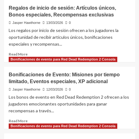
especiales
Bonos
Regalos de inicio de sesión: Artículos únicos,
RDO$:
Bonos especiales, Recompensas exclusivas
Eventos
mensuales
Jasper Hawthorne
13/03/2026
0
y
Los regalos por inicio de sesión ofrecen a los jugadores la
semanales,
oportunidad de recibir artículos únicos, bonificaciones
Promociones
especiales y recompensas...
especiales
Read
Read More
more
Bonificaciones de evento para Red Dead Redemption 2 Consola
about
Regalos
Bonificaciones de Evento: Misiones por tiempo
de
limitado, Eventos especiales, XP adicional
inicio
de
Jasper Hawthorne
12/03/2026
0
sesión:
Los bonos de evento en Red Dead Redemption 2 ofrecen a los
Artículos
jugadores emocionantes oportunidades para ganar
únicos,
recompensas a través...
Bonos
especiales,
Read
Read More
Recompensas
more
Bonificaciones de evento para Red Dead Redemption 2 Consola
exclusivas
about
Bonificaciones