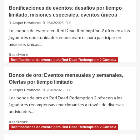
Beneficios
Bonificaciones de eventos: desafíos por tiempo
de
limitado, misiones especiales, eventos únicos
Xbox:
Bonos
Jasper Hawthorne
26/02/2026
0
especiales,
Los bonos de evento en Red Dead Redemption 2 ofrecen a los
Artículos
jugadores oportunidades emocionantes para participar en
exclusivos,
misiones únicas...
Ofertas
por
Read
Read More
tiempo
more
Bonificaciones de evento para Red Dead Redemption 2 Consola
limitado
about
Bonificaciones
Bonos de oro: Eventos mensuales y semanales,
de
Ofertas por tiempo limitado
eventos:
desafíos
Jasper Hawthorne
26/02/2026
0
por
Los bonos de oro en Red Dead Redemption 2 ofrecen a los
tiempo
jugadores recompensas emocionantes a través de diversas
limitado,
actividades...
misiones
especiales,
Read
Read More
eventos
more
Bonificaciones de evento para Red Dead Redemption 2 Consola
únicos
about
Bonos