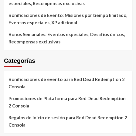
especiales, Recompensas exclusivas
Bonificaciones de Evento: Misiones por tiempo limitado,
Eventos especiales, XP adicional
Bonos Semanales: Eventos especiales, Desafíos únicos,
Recompensas exclusivas
Categorías
Bonificaciones de evento para Red Dead Redemption 2
Consola
Promociones de Plataforma para Red Dead Redemption
2 Consola
Regalos de inicio de sesión para Red Dead Redemption 2
Consola