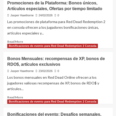
Promociones de la Plataforma: Bonos únicos,
de
Artículos especiales, Ofertas por tiempo limitado
inicio
de
Jasper Hawthorne
24/02/2026
0
sesión:
Las promociones de plataforma para Red Dead Redemption 2
artículos
en consola ofrecen a los jugadores bonificaciones únicas,
exclusivos,
artículos especiales y...
promociones
especiales,
Read
Read More
recompensas
more
Bonificaciones de evento para Red Dead Redemption 2 Consola
únicas
about
Promociones
Bonos Mensuales: recompensas de XP, bonos de
de
RDO$, artículos exclusivos
la
Plataforma:
Jasper Hawthorne
23/02/2026
0
Bonos
Los bonos mensuales en Red Dead Online ofrecen a los
únicos,
jugadores valiosas recompensas de XP, bonos de RDO$ y
Artículos
artículos...
especiales,
Ofertas
Read
Read More
por
more
Bonificaciones de evento para Red Dead Redemption 2 Consola
tiempo
about
limitado
Bonos
Bonificaciones del evento: Desafíos semanales,