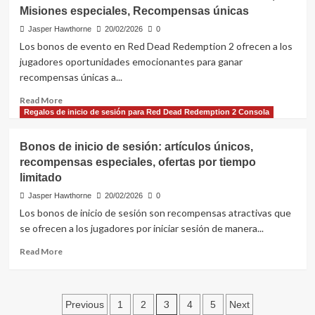
Mensuales:
Misiones especiales, Recompensas únicas
recompensas
de
Jasper Hawthorne
20/02/2026
0
XP,
Los bonos de evento en Red Dead Redemption 2 ofrecen a los
bonos
jugadores oportunidades emocionantes para ganar
de
recompensas únicas a...
RDO$,
artículos
Read
Read More
exclusivos
more
Regalos de inicio de sesión para Red Dead Redemption 2 Consola
about
Bonificaciones
Bonos de inicio de sesión: artículos únicos,
del
recompensas especiales, ofertas por tiempo
evento:
limitado
Desafíos
semanales,
Jasper Hawthorne
20/02/2026
0
Misiones
Los bonos de inicio de sesión son recompensas atractivas que
especiales,
se ofrecen a los jugadores por iniciar sesión de manera...
Recompensas
únicas
Read
Read More
more
about
Bonos
Posts
de
3
Previous
1
2
4
5
Next