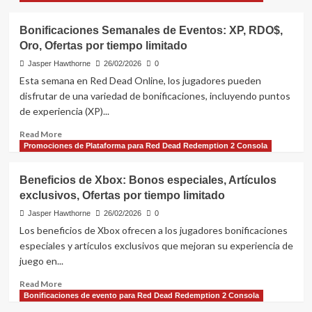
Bonificaciones Semanales de Eventos: XP, RDO$,
Oro, Ofertas por tiempo limitado
Jasper Hawthorne
26/02/2026
0
Esta semana en Red Dead Online, los jugadores pueden
disfrutar de una variedad de bonificaciones, incluyendo puntos
de experiencia (XP)...
Read
Read More
more
Promociones de Plataforma para Red Dead Redemption 2 Consola
about
Bonificaciones
Beneficios de Xbox: Bonos especiales, Artículos
Semanales
exclusivos, Ofertas por tiempo limitado
de
Eventos:
Jasper Hawthorne
26/02/2026
0
XP,
Los beneficios de Xbox ofrecen a los jugadores bonificaciones
RDO$,
especiales y artículos exclusivos que mejoran su experiencia de
Oro,
juego en...
Ofertas
por
Read
Read More
tiempo
more
Bonificaciones de evento para Red Dead Redemption 2 Consola
limitado
about