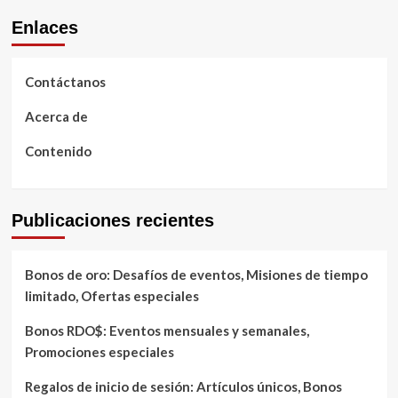
inicio
pagination
de
Enlaces
sesión:
artículos
únicos,
Contáctanos
recompensas
especiales,
Acerca de
ofertas
por
Contenido
tiempo
limitado
Publicaciones recientes
Bonos de oro: Desafíos de eventos, Misiones de tiempo
limitado, Ofertas especiales
Bonos RDO$: Eventos mensuales y semanales,
Promociones especiales
Regalos de inicio de sesión: Artículos únicos, Bonos