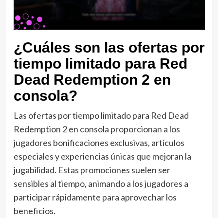
¿Cuáles son las ofertas por
tiempo limitado para Red
Dead Redemption 2 en
consola?
Las ofertas por tiempo limitado para Red Dead
Redemption 2 en consola proporcionan a los
jugadores bonificaciones exclusivas, artículos
especiales y experiencias únicas que mejoran la
jugabilidad. Estas promociones suelen ser
sensibles al tiempo, animando a los jugadores a
participar rápidamente para aprovechar los
beneficios.