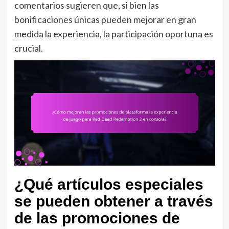
comentarios sugieren que, si bien las
bonificaciones únicas pueden mejorar en gran
medida la experiencia, la participación oportuna es
crucial.
¿Qué artículos especiales
se pueden obtener a través
de las promociones de