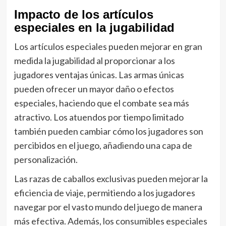
Impacto de los artículos
especiales en la jugabilidad
Los artículos especiales pueden mejorar en gran
medida la jugabilidad al proporcionar a los
jugadores ventajas únicas. Las armas únicas
pueden ofrecer un mayor daño o efectos
especiales, haciendo que el combate sea más
atractivo. Los atuendos por tiempo limitado
también pueden cambiar cómo los jugadores son
percibidos en el juego, añadiendo una capa de
personalización.
Las razas de caballos exclusivas pueden mejorar la
eficiencia de viaje, permitiendo a los jugadores
navegar por el vasto mundo del juego de manera
más efectiva. Además, los consumibles especiales