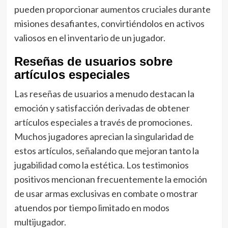
pueden proporcionar aumentos cruciales durante
misiones desafiantes, convirtiéndolos en activos
valiosos en el inventario de un jugador.
Reseñas de usuarios sobre
artículos especiales
Las reseñas de usuarios a menudo destacan la
emoción y satisfacción derivadas de obtener
artículos especiales a través de promociones.
Muchos jugadores aprecian la singularidad de
estos artículos, señalando que mejoran tanto la
jugabilidad como la estética. Los testimonios
positivos mencionan frecuentemente la emoción
de usar armas exclusivas en combate o mostrar
atuendos por tiempo limitado en modos
multijugador.