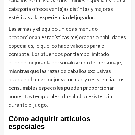
caballos exclusivas y consumibles especiales. Cada
categoría ofrece ventajas distintas y mejoras
estéticas a la experiencia del jugador.
Las armas y el equipo únicos a menudo
proporcionan estadísticas mejoradas o habilidades
especiales, lo que los hace valiosos para el
combate. Los atuendos por tiempo limitado
pueden mejorar la personalización del personaje,
mientras que las razas de caballos exclusivas
pueden ofrecer mejor velocidad y resistencia. Los
consumibles especiales pueden proporcionar
aumentos temporales a la salud o resistencia
durante el juego.
Cómo adquirir artículos
especiales