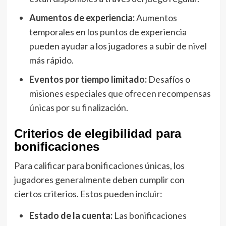
Aumentos de experiencia:
Aumentos
temporales en los puntos de experiencia
pueden ayudar a los jugadores a subir de nivel
más rápido.
Eventos por tiempo limitado:
Desafíos o
misiones especiales que ofrecen recompensas
únicas por su finalización.
Criterios de elegibilidad para
bonificaciones
Para calificar para bonificaciones únicas, los
jugadores generalmente deben cumplir con
ciertos criterios. Estos pueden incluir:
Estado de la cuenta:
Las bonificaciones