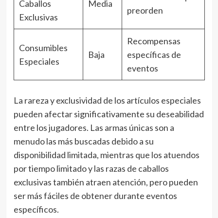
Caballos
Media
preorden
Exclusivas
Recompensas
Consumibles
Baja
específicas de
Especiales
eventos
La rareza y exclusividad de los artículos especiales
pueden afectar significativamente su deseabilidad
entre los jugadores. Las armas únicas son a
menudo las más buscadas debido a su
disponibilidad limitada, mientras que los atuendos
por tiempo limitado y las razas de caballos
exclusivas también atraen atención, pero pueden
ser más fáciles de obtener durante eventos
específicos.