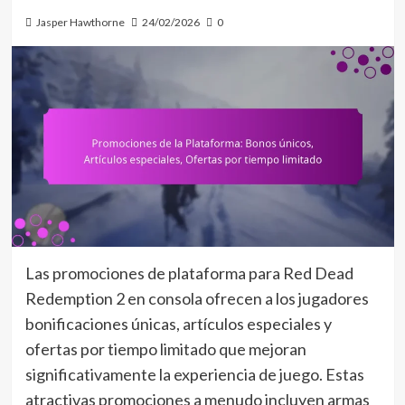
Jasper Hawthorne
24/02/2026
0
Las promociones de plataforma para Red Dead
Redemption 2 en consola ofrecen a los jugadores
bonificaciones únicas, artículos especiales y
ofertas por tiempo limitado que mejoran
significativamente la experiencia de juego. Estas
atractivas promociones a menudo incluyen armas