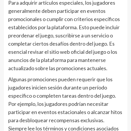
Para adquirir artículos especiales, los jugadores
generalmente deben participar en eventos
promocionales o cumplir con criterios específicos
establecidos por la plataforma. Esto puede incluir
preordenar el juego, suscribirse a un servicio o
completar ciertos desafíos dentro del juego. Es
esencial revisar el sitio web oficial del juego o los
anuncios de la plataforma para mantenerse
actualizado sobre las promociones actuales.
Algunas promociones pueden requerir que los
jugadores inicien sesión durante un período
específico o completen tareas dentro del juego.
Por ejemplo, los jugadores podrían necesitar
participar en eventos estacionales o alcanzar hitos
para desbloquear recompensas exclusivas.
Siempre lee los términos y condiciones asociados