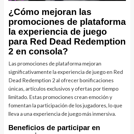
¿Cómo mejoran las
promociones de plataforma
la experiencia de juego
para Red Dead Redemption
2 en consola?
Las promociones de plataforma mejoran
significativamente la experiencia de juego en Red
Dead Redemption 2 al ofrecer bonificaciones
únicas, artículos exclusivos y ofertas por tiempo
limitado. Estas promociones crean emoción y
fomentan la participación de los jugadores, lo que
lleva a una experiencia de juego más inmersiva.
Beneficios de participar en