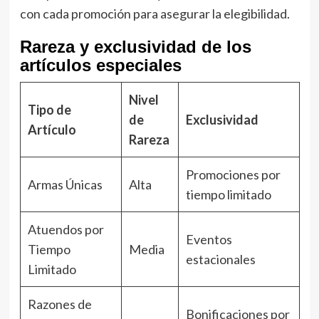
con cada promoción para asegurar la elegibilidad.
Rareza y exclusividad de los
artículos especiales
Nivel
Tipo de
de
Exclusividad
Artículo
Rareza
Promociones por
Armas Únicas
Alta
tiempo limitado
Atuendos por
Eventos
Tiempo
Media
estacionales
Limitado
Razones de
Bonificaciones por