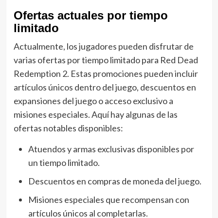
Ofertas actuales por tiempo
limitado
Actualmente, los jugadores pueden disfrutar de
varias ofertas por tiempo limitado para Red Dead
Redemption 2. Estas promociones pueden incluir
artículos únicos dentro del juego, descuentos en
expansiones del juego o acceso exclusivo a
misiones especiales. Aquí hay algunas de las
ofertas notables disponibles:
Atuendos y armas exclusivas disponibles por
un tiempo limitado.
Descuentos en compras de moneda del juego.
Misiones especiales que recompensan con
artículos únicos al completarlas.