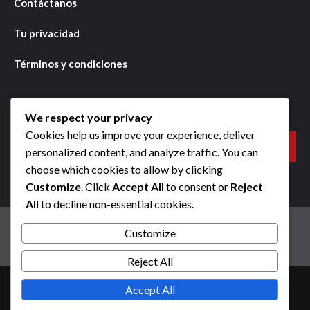
Contáctanos
Tu privacidad
Términos y condiciones
Buscar
We respect your privacy
Cookies help us improve your experience, deliver
Search
personalized content, and analyze traffic. You can
for:
choose which cookies to allow by clicking
Customize
. Click
Accept All
to consent or
Reject
All
to decline non-essential cookies.
Política de cookies
Acerca de
Contáctanos
Customize
Tu privacidad
Términos y condiciones
Reject All
Copyright © All rights reserved.
|
CoverNews
by AF
Accept All
themes.