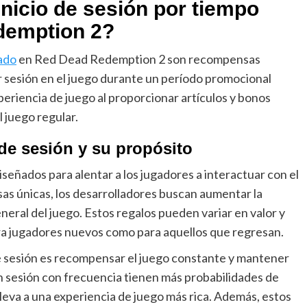
inicio de sesión por tiempo
demption 2?
tado
en Red Dead Redemption 2 son recompensas
ar sesión en el juego durante un período promocional
periencia de juego al proporcionar artículos y bonos
l juego regular.
 de sesión y su propósito
iseñados para alentar a los jugadores a interactuar con el
as únicas, los desarrolladores buscan aumentar la
neral del juego. Estos regalos pueden variar en valor y
para jugadores nuevos como para aquellos que regresan.
 de sesión es recompensar el juego constante y mantener
an sesión con frecuencia tienen más probabilidades de
lleva a una experiencia de juego más rica. Además, estos