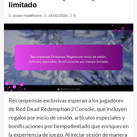
limitado
Jasper Hawthorne
16/02/2026
0
Recompensas exclusivas esperan a los jugadores
de Red Dead Redemption 2 Console, que incluyen
regalos por inicio de sesión, artículos especiales y
bonificaciones por tiempo limitado que enriquecen
la experiencia de juego. Al iniciar sesión de manera