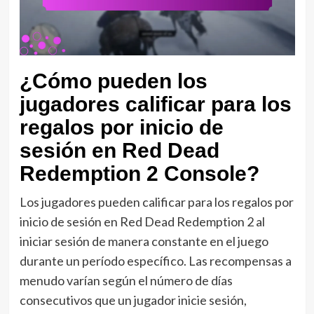
¿Cómo pueden los
jugadores calificar para los
regalos por inicio de
sesión en Red Dead
Redemption 2 Console?
Los jugadores pueden calificar para los regalos por
inicio de sesión en Red Dead Redemption 2 al
iniciar sesión de manera constante en el juego
durante un período específico. Las recompensas a
menudo varían según el número de días
consecutivos que un jugador inicie sesión,