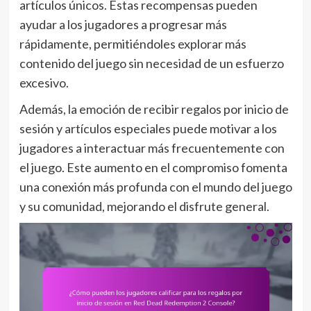
artículos únicos. Estas recompensas pueden
ayudar a los jugadores a progresar más
rápidamente, permitiéndoles explorar más
contenido del juego sin necesidad de un esfuerzo
excesivo.
Además, la emoción de recibir regalos por inicio de
sesión y artículos especiales puede motivar a los
jugadores a interactuar más frecuentemente con
el juego. Este aumento en el compromiso fomenta
una conexión más profunda con el mundo del juego
y su comunidad, mejorando el disfrute general.