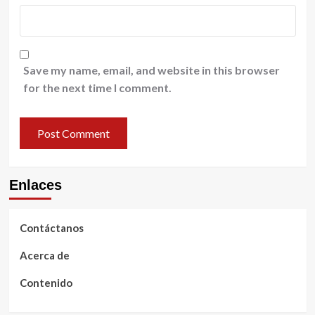
Save my name, email, and website in this browser
for the next time I comment.
Enlaces
Contáctanos
Acerca de
Contenido