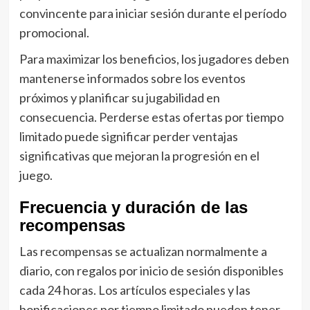
convincente para iniciar sesión durante el período
promocional.
Para maximizar los beneficios, los jugadores deben
mantenerse informados sobre los eventos
próximos y planificar su jugabilidad en
consecuencia. Perderse estas ofertas por tiempo
limitado puede significar perder ventajas
significativas que mejoran la progresión en el
juego.
Frecuencia y duración de las
recompensas
Las recompensas se actualizan normalmente a
diario, con regalos por inicio de sesión disponibles
cada 24 horas. Los artículos especiales y las
bonificaciones por tiempo limitado pueden tener