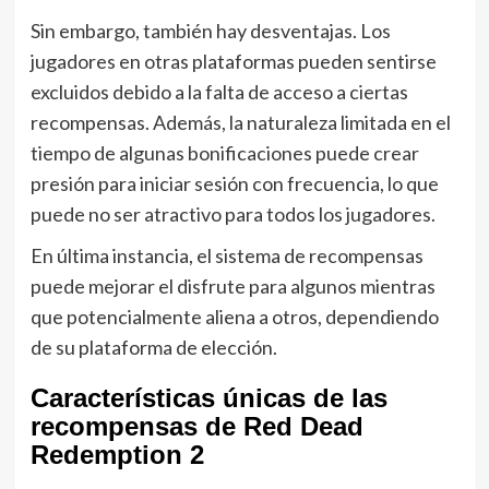
Sin embargo, también hay desventajas. Los
jugadores en otras plataformas pueden sentirse
excluidos debido a la falta de acceso a ciertas
recompensas. Además, la naturaleza limitada en el
tiempo de algunas bonificaciones puede crear
presión para iniciar sesión con frecuencia, lo que
puede no ser atractivo para todos los jugadores.
En última instancia, el sistema de recompensas
puede mejorar el disfrute para algunos mientras
que potencialmente aliena a otros, dependiendo
de su plataforma de elección.
Características únicas de las
recompensas de Red Dead
Redemption 2