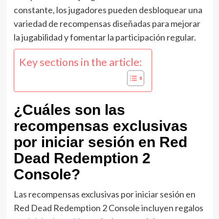
constante, los jugadores pueden desbloquear una
variedad de recompensas diseñadas para mejorar
la jugabilidad y fomentar la participación regular.
Key sections in the article:
¿Cuáles son las
recompensas exclusivas
por iniciar sesión en Red
Dead Redemption 2
Console?
Las recompensas exclusivas por iniciar sesión en
Red Dead Redemption 2 Console incluyen regalos