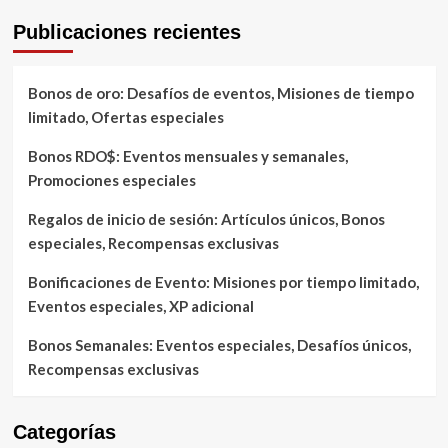
Publicaciones recientes
Bonos de oro: Desafíos de eventos, Misiones de tiempo
limitado, Ofertas especiales
Bonos RDO$: Eventos mensuales y semanales,
Promociones especiales
Regalos de inicio de sesión: Artículos únicos, Bonos
especiales, Recompensas exclusivas
Bonificaciones de Evento: Misiones por tiempo limitado,
Eventos especiales, XP adicional
Bonos Semanales: Eventos especiales, Desafíos únicos,
Recompensas exclusivas
Categorías