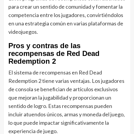
para crear un sentido de comunidad y fomentar la
competencia entre los jugadores, convirtiéndolos
en una estrategia común en varias plataformas de
videojuegos.
Pros y contras de las
recompensas de Red Dead
Redemption 2
El sistema de recompensas en Red Dead
Redemption 2 tiene varias ventajas. Los jugadores
de consola se benefician de artículos exclusivos
que mejoran la jugabilidad y proporcionan un
sentido de logro. Estas recompensas pueden
incluir atuendos únicos, armas y moneda del juego,
lo que puede impactar significativamente la
experiencia de juego.