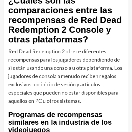
¿Cuáles son las
comparaciones entre las
recompensas de Red Dead
Redemption 2 Console y
otras plataformas?
Red Dead Redemption 2 ofrece diferentes
recompensas para los jugadores dependiendo de
si están usando una consola u otra plataforma. Los
jugadores de consola a menudo reciben regalos
exclusivos por inicio de sesión y artículos
especiales que pueden no estar disponibles para
aquellos en PC u otros sistemas.
Programas de recompensas
similares en la industria de los
videojuegos