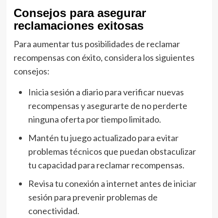
Consejos para asegurar
reclamaciones exitosas
Para aumentar tus posibilidades de reclamar
recompensas con éxito, considera los siguientes
consejos:
Inicia sesión a diario para verificar nuevas
recompensas y asegurarte de no perderte
ninguna oferta por tiempo limitado.
Mantén tu juego actualizado para evitar
problemas técnicos que puedan obstaculizar
tu capacidad para reclamar recompensas.
Revisa tu conexión a internet antes de iniciar
sesión para prevenir problemas de
conectividad.