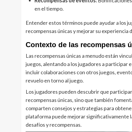
Recompensas de eventos:
Bonificaciones 
en el tiempo.
Entender estos términos puede ayudar a los ju
recompensas únicas y mejorar su experiencia d
Contexto de las recompensas ú
Las recompensas únicas a menudo están vincul
juegos, alentando a los jugadores a participar
incluir colaboraciones con otros juegos, event
revuelo en torno al juego.
Los jugadores pueden descubrir que participar
recompensas únicas, sino que también fomenta
comparten consejos y estrategias para obtener 
plataforma puede mejorar significativamente la
desafíos y recompensas.