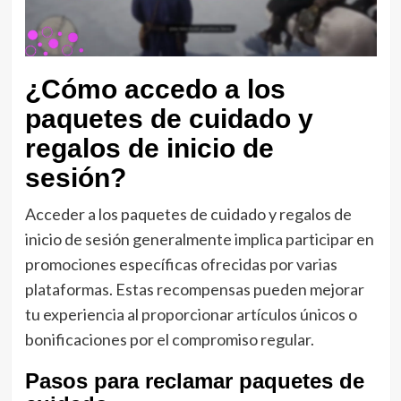
¿Cómo accedo a los
paquetes de cuidado y
regalos de inicio de
sesión?
Acceder a los paquetes de cuidado y regalos de
inicio de sesión generalmente implica participar en
promociones específicas ofrecidas por varias
plataformas. Estas recompensas pueden mejorar
tu experiencia al proporcionar artículos únicos o
bonificaciones por el compromiso regular.
Pasos para reclamar paquetes de