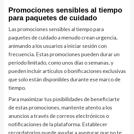
Promociones sensibles al tiempo
para paquetes de cuidado
Las promociones sensibles al tiempo para
paquetes de cuidado a menudo crean urgencia,
animando a los usuarios a iniciar sesión con
frecuencia. Estas promociones pueden durar un
período limitado, como unos días o semanas, y
pueden incluir artículos o bonificaciones exclusivas
que solo están disponibles durante ese marco de
tiempo.
Para maximizar tus posibilidades de beneficiarte
de estas promociones, mantente atento a los
anuncios a través de correos electrónicos o
notificaciones de la plataforma. Establecer
recordatorios puede ayudar a asegurar que no te