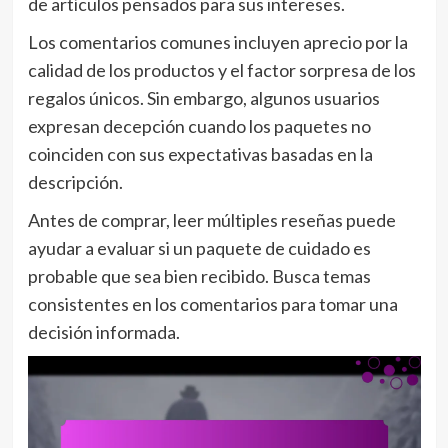
de artículos pensados para sus intereses.
Los comentarios comunes incluyen aprecio por la
calidad de los productos y el factor sorpresa de los
regalos únicos. Sin embargo, algunos usuarios
expresan decepción cuando los paquetes no
coinciden con sus expectativas basadas en la
descripción.
Antes de comprar, leer múltiples reseñas puede
ayudar a evaluar si un paquete de cuidado es
probable que sea bien recibido. Busca temas
consistentes en los comentarios para tomar una
decisión informada.