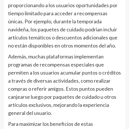
proporcionando a los usuarios oportunidades por
tiempo limitado para acceder a recompensas
únicas. Por ejemplo, durante la temporada
navideña, los paquetes de cuidado podrían incluir
artículos temáticos o descuentos adicionales que
no están disponibles en otros momentos del año.
Además, muchas plataformas implementan
programas de recompensas especiales que
permiten a los usuarios acumular puntos o créditos
a través de diversas actividades, como realizar
compras o referir amigos. Estos puntos pueden
canjearse luego por paquetes de cuidado u otros
artículos exclusivos, mejorando la experiencia
general del usuario.
Para maximizar los beneficios de estas