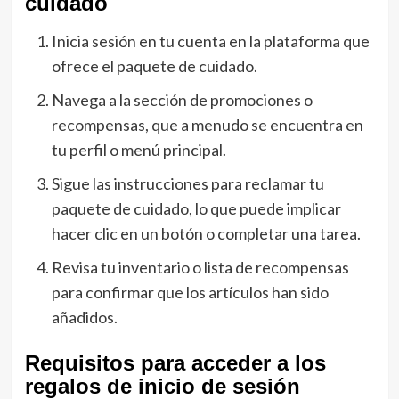
cuidado
Inicia sesión en tu cuenta en la plataforma que
ofrece el paquete de cuidado.
Navega a la sección de promociones o
recompensas, que a menudo se encuentra en
tu perfil o menú principal.
Sigue las instrucciones para reclamar tu
paquete de cuidado, lo que puede implicar
hacer clic en un botón o completar una tarea.
Revisa tu inventario o lista de recompensas
para confirmar que los artículos han sido
añadidos.
Requisitos para acceder a los
regalos de inicio de sesión