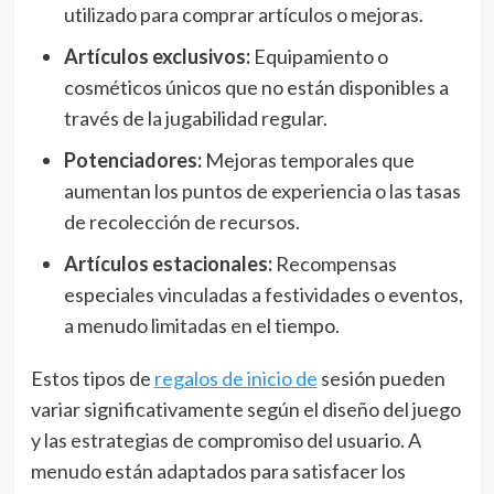
utilizado para comprar artículos o mejoras.
Artículos exclusivos:
Equipamiento o
cosméticos únicos que no están disponibles a
través de la jugabilidad regular.
Potenciadores:
Mejoras temporales que
aumentan los puntos de experiencia o las tasas
de recolección de recursos.
Artículos estacionales:
Recompensas
especiales vinculadas a festividades o eventos,
a menudo limitadas en el tiempo.
Estos tipos de
regalos de inicio de
sesión pueden
variar significativamente según el diseño del juego
y las estrategias de compromiso del usuario. A
menudo están adaptados para satisfacer los