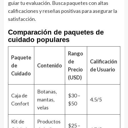
guiar tu evaluación. Busca paquetes con altas
calificaciones y reseñas positivas para asegurar la
satisfacción.
Comparación de paquetes de
cuidado populares
Rango
Paquete
de
Calificación
de
Contenido
Precio
de Usuario
Cuidado
(USD)
Botanas,
Caja de
$30 –
mantas,
4.5/5
Confort
$50
velas
Kit de
Productos
$25 –