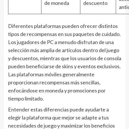
de moneda
descuento
anti
Diferentes plataformas pueden ofrecer distintos
tipos de recompensas en sus paquetes de cuidado.
Los jugadores de PC a menudo disfrutan de una
selección más amplia de artículos dentro del juego
y descuentos, mientras que los usuarios de consola
pueden beneficiarse de skins y eventos exclusivos.
Las plataformas móviles generalmente
proporcionan recompensas más sencillas,
enfocándose en moneda y promociones por
tiempo limitado.
Entender estas diferencias puede ayudarte a
elegir la plataforma que mejor se adapte a tus
necesidades de juego y maximizar los beneficios