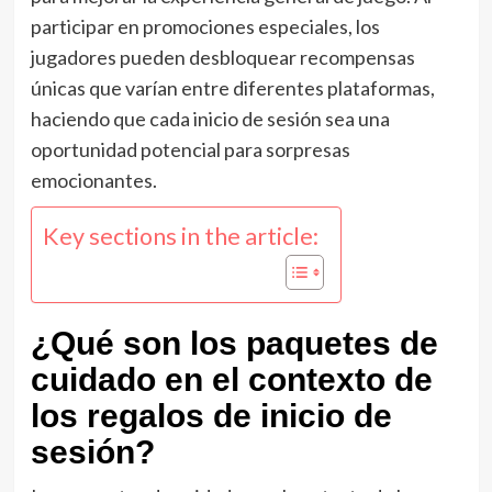
participar en promociones especiales, los
jugadores pueden desbloquear recompensas
únicas que varían entre diferentes plataformas,
haciendo que cada inicio de sesión sea una
oportunidad potencial para sorpresas
emocionantes.
Key sections in the article:
¿Qué son los paquetes de
cuidado en el contexto de
los regalos de inicio de
sesión?