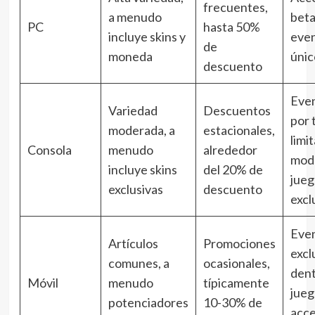
frecuentes,
a menudo
beta
PC
hasta 50%
incluye skins y
eve
de
moneda
únic
descuento
Eve
Variedad
Descuentos
por 
moderada, a
estacionales,
limi
Consola
menudo
alrededor
mod
incluye skins
del 20% de
jueg
exclusivas
descuento
excl
Eve
Artículos
Promociones
excl
comunes, a
ocasionales,
dent
Móvil
menudo
típicamente
jueg
potenciadores
10-30% de
acc