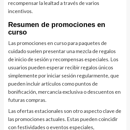
recompensar la lealtad a través de varios
incentivos.
Resumen de promociones en
curso
Las promociones en curso para paquetes de
cuidado suelen presentar una mezcla de regalos
de inicio de sesión y recompensas especiales. Los
usuarios pueden esperar recibir regalos únicos
simplemente por iniciar sesión regularmente, que
pueden incluir artículos como puntos de
bonificación, mercancía exclusiva o descuentos en
futuras compras.
Las ofertas estacionales son otro aspecto clave de
las promociones actuales. Estas pueden coincidir
con festividades o eventos especiales,