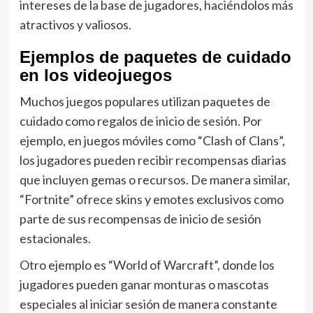
intereses de la base de jugadores, haciéndolos más
atractivos y valiosos.
Ejemplos de paquetes de cuidado
en los videojuegos
Muchos juegos populares utilizan paquetes de
cuidado como regalos de inicio de sesión. Por
ejemplo, en juegos móviles como “Clash of Clans”,
los jugadores pueden recibir recompensas diarias
que incluyen gemas o recursos. De manera similar,
“Fortnite” ofrece skins y emotes exclusivos como
parte de sus recompensas de inicio de sesión
estacionales.
Otro ejemplo es “World of Warcraft”, donde los
jugadores pueden ganar monturas o mascotas
especiales al iniciar sesión de manera constante