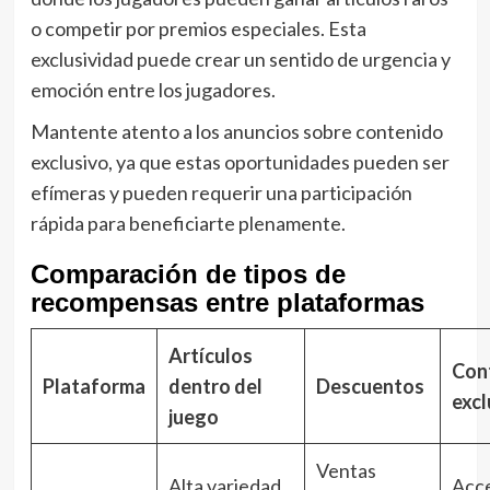
o competir por premios especiales. Esta
exclusividad puede crear un sentido de urgencia y
emoción entre los jugadores.
Mantente atento a los anuncios sobre contenido
exclusivo, ya que estas oportunidades pueden ser
efímeras y pueden requerir una participación
rápida para beneficiarte plenamente.
Comparación de tipos de
recompensas entre plataformas
Artículos
Con
Plataforma
dentro del
Descuentos
excl
juego
Ventas
Alta variedad,
Acc