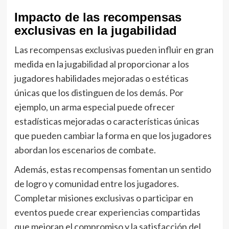
Impacto de las recompensas
exclusivas en la jugabilidad
Las recompensas exclusivas pueden influir en gran
medida en la jugabilidad al proporcionar a los
jugadores habilidades mejoradas o estéticas
únicas que los distinguen de los demás. Por
ejemplo, un arma especial puede ofrecer
estadísticas mejoradas o características únicas
que pueden cambiar la forma en que los jugadores
abordan los escenarios de combate.
Además, estas recompensas fomentan un sentido
de logro y comunidad entre los jugadores.
Completar misiones exclusivas o participar en
eventos puede crear experiencias compartidas
que mejoran el compromiso y la satisfacción del