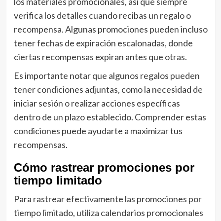
los materiales promocionales, así que siempre
verifica los detalles cuando recibas un regalo o
recompensa. Algunas promociones pueden incluso
tener fechas de expiración escalonadas, donde
ciertas recompensas expiran antes que otras.
Es importante notar que algunos regalos pueden
tener condiciones adjuntas, como la necesidad de
iniciar sesión o realizar acciones específicas
dentro de un plazo establecido. Comprender estas
condiciones puede ayudarte a maximizar tus
recompensas.
Cómo rastrear promociones por
tiempo limitado
Para rastrear efectivamente las promociones por
tiempo limitado, utiliza calendarios promocionales