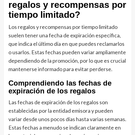
regalos y recompensas por
tiempo limitado?
Los regalos y recompensas por tiempo limitado
suelen tener una fecha de expiración específica,
que indica el último día en que puedes reclamarlos
o usarlos. Estas fechas pueden variar ampliamente
dependiendo de la promoción, por lo que es crucial
mantenerse informado para evitar perderse.
Comprendiendo las fechas de
expiración de los regalos
Las fechas de expiración de los regalos son
establecidas por la entidad emisora y pueden
variar desde unos pocos días hasta varias semanas.
Estas fechas a menudo se indican claramente en