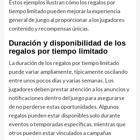
Estos ejemplos ilustran cómo los regalos por
tiempo limitado pueden mejorar la experiencia
general de juego al proporcionar a los jugadores
contenido y recompensas únicas.
Duración y disponibilidad de los
regalos por tiempo limitado
La duración de los regalos por tiempo limitado
puede variar ampliamente, típicamente oscilando
entre unos pocos días y varias semanas. Los
jugadores deben prestar atención a los anuncios y
notificaciones dentro del juego para asegurarse
de no perderse estas oportunidades. Algunos
regalos pueden estar disponibles solo durante
eventos o temporadas específicas, mientras que
otros pueden estar vinculados a campañas