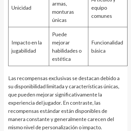
armas,
Unicidad
equipo
monturas
comunes
únicas
Puede
Impacto en la
mejorar
Funcionalidad
jugabilidad
habilidades o
básica
estética
Las recompensas exclusivas se destacan debido a
su disponibilidad limitada y características únicas,
que pueden mejorar significativamente la
experiencia del jugador. En contraste, las
recompensas estándar están disponibles de
manera constante y generalmente carecen del
mismo nivel de personalización o impacto.