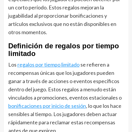
un corto período. Estos regalos mejoran la
jugabilidad al proporcionar bonificaciones y
artículos exclusivos que no están disponibles en
otros momentos.
Definición de regalos por tiempo
limitado
Los
regalos por tiempo limitado
se refieren a
recompensas únicas que los jugadores pueden
ganar a través de acciones o eventos específicos
dentro del juego. Estos regalos a menudo están
vinculados a promociones, eventos estacionales o
bonificaciones por inicio de sesión
, lo que los hace
sensibles al tiempo. Los jugadores deben actuar
rápidamente para reclamar estas recompensas
antes de que expiren.