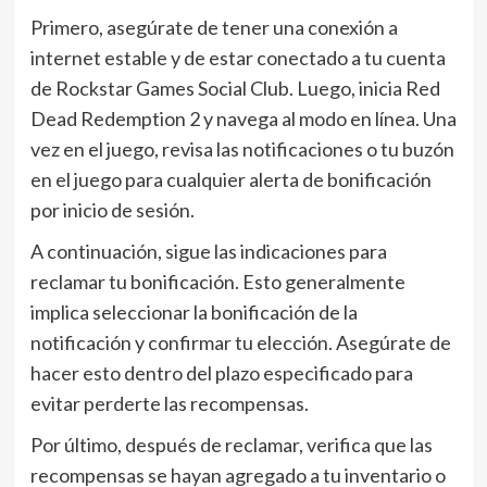
Primero, asegúrate de tener una conexión a
internet estable y de estar conectado a tu cuenta
de Rockstar Games Social Club. Luego, inicia Red
Dead Redemption 2 y navega al modo en línea. Una
vez en el juego, revisa las notificaciones o tu buzón
en el juego para cualquier alerta de bonificación
por inicio de sesión.
A continuación, sigue las indicaciones para
reclamar tu bonificación. Esto generalmente
implica seleccionar la bonificación de la
notificación y confirmar tu elección. Asegúrate de
hacer esto dentro del plazo especificado para
evitar perderte las recompensas.
Por último, después de reclamar, verifica que las
recompensas se hayan agregado a tu inventario o