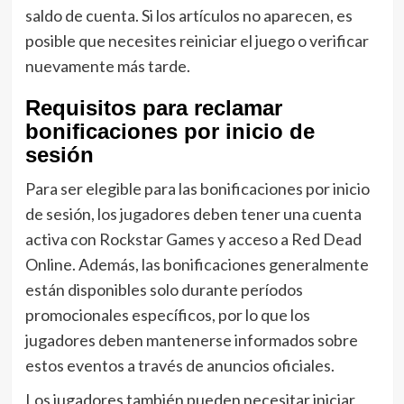
saldo de cuenta. Si los artículos no aparecen, es
posible que necesites reiniciar el juego o verificar
nuevamente más tarde.
Requisitos para reclamar
bonificaciones por inicio de
sesión
Para ser elegible para las bonificaciones por inicio
de sesión, los jugadores deben tener una cuenta
activa con Rockstar Games y acceso a Red Dead
Online. Además, las bonificaciones generalmente
están disponibles solo durante períodos
promocionales específicos, por lo que los
jugadores deben mantenerse informados sobre
estos eventos a través de anuncios oficiales.
Los jugadores también pueden necesitar iniciar