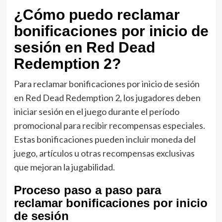
¿Cómo puedo reclamar
bonificaciones por inicio de
sesión en Red Dead
Redemption 2?
Para reclamar bonificaciones por inicio de sesión
en Red Dead Redemption 2, los jugadores deben
iniciar sesión en el juego durante el período
promocional para recibir recompensas especiales.
Estas bonificaciones pueden incluir moneda del
juego, artículos u otras recompensas exclusivas
que mejoran la jugabilidad.
Proceso paso a paso para
reclamar bonificaciones por inicio
de sesión