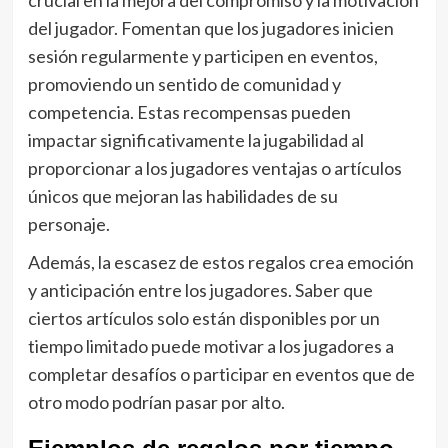
del jugador. Fomentan que los jugadores inicien
sesión regularmente y participen en eventos,
promoviendo un sentido de comunidad y
competencia. Estas recompensas pueden
impactar significativamente la jugabilidad al
proporcionar a los jugadores ventajas o artículos
únicos que mejoran las habilidades de su
personaje.
Además, la escasez de estos regalos crea emoción
y anticipación entre los jugadores. Saber que
ciertos artículos solo están disponibles por un
tiempo limitado puede motivar a los jugadores a
completar desafíos o participar en eventos que de
otro modo podrían pasar por alto.