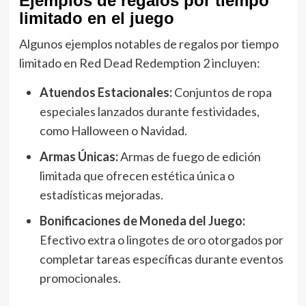
Ejemplos de regalos por tiempo
limitado en el juego
Algunos ejemplos notables de regalos por tiempo
limitado en Red Dead Redemption 2 incluyen:
Atuendos Estacionales:
Conjuntos de ropa
especiales lanzados durante festividades,
como Halloween o Navidad.
Armas Únicas:
Armas de fuego de edición
limitada que ofrecen estética única o
estadísticas mejoradas.
Bonificaciones de Moneda del Juego:
Efectivo extra o lingotes de oro otorgados por
completar tareas específicas durante eventos
promocionales.