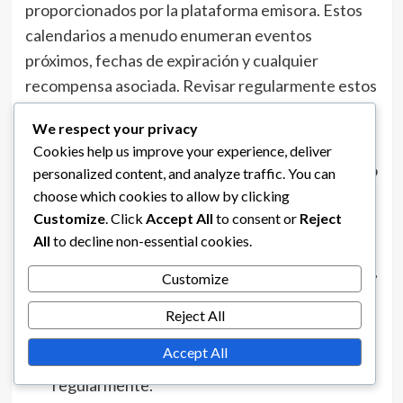
proporcionados por la plataforma emisora. Estos
calendarios a menudo enumeran eventos
próximos, fechas de expiración y cualquier
recompensa asociada. Revisar regularmente estos
calendarios puede ayudarte a mantenerte
We respect your privacy
organizado.
Cookies help us improve your experience, deliver
Además, establecer recordatorios en tu teléfono o
personalized content, and analyze traffic. You can
calendario puede asegurarte de no olvidar las
choose which cookies to allow by clicking
Customize
. Click
Accept All
to consent or
Reject
fechas de expiración inminentes. Algunas
All
to decline non-essential cookies.
plataformas también envían notificaciones o
correos electrónicos sobre promociones próximas,
Customize
así que activa esas alertas para mantenerte
Reject All
informado.
Accept All
Revisa el calendario promocional
regularmente.