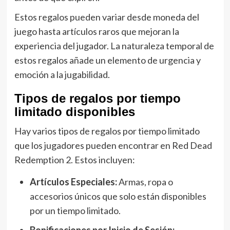
Estos regalos pueden variar desde moneda del
juego hasta artículos raros que mejoran la
experiencia del jugador. La naturaleza temporal de
estos regalos añade un elemento de urgencia y
emoción a la jugabilidad.
Tipos de regalos por tiempo
limitado disponibles
Hay varios tipos de regalos por tiempo limitado
que los jugadores pueden encontrar en Red Dead
Redemption 2. Estos incluyen:
Artículos Especiales:
Armas, ropa o
accesorios únicos que solo están disponibles
por un tiempo limitado.
Bonificaciones por Inicio de Sesión: