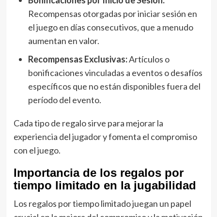
Recompensas otorgadas por iniciar sesión en
el juego en días consecutivos, que a menudo
aumentan en valor.
Recompensas Exclusivas:
Artículos o
bonificaciones vinculadas a eventos o desafíos
específicos que no están disponibles fuera del
período del evento.
Cada tipo de regalo sirve para mejorar la
experiencia del jugador y fomenta el compromiso
con el juego.
Importancia de los regalos por
tiempo limitado en la jugabilidad
Los regalos por tiempo limitado juegan un papel
crucial en la mejora del compromiso y la motivación