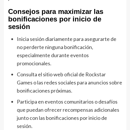
Consejos para maximizar las
bonificaciones por inicio de
sesión
Inicia sesión diariamente para asegurarte de
no perderte ninguna bonificación,
especialmente durante eventos
promocionales.
Consulta el sitio web oficial de Rockstar
Games o las redes sociales para anuncios sobre
bonificaciones próximas.
Participa en eventos comunitarios o desafíos
que puedan ofrecer recompensas adicionales
junto con las bonificaciones por inicio de
sesión.