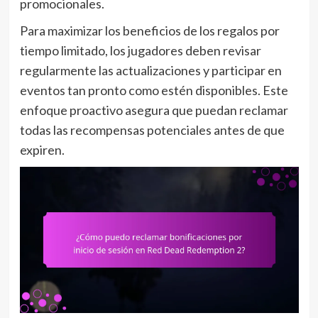
promocionales.
Para maximizar los beneficios de los regalos por
tiempo limitado, los jugadores deben revisar
regularmente las actualizaciones y participar en
eventos tan pronto como estén disponibles. Este
enfoque proactivo asegura que puedan reclamar
todas las recompensas potenciales antes de que
expiren.