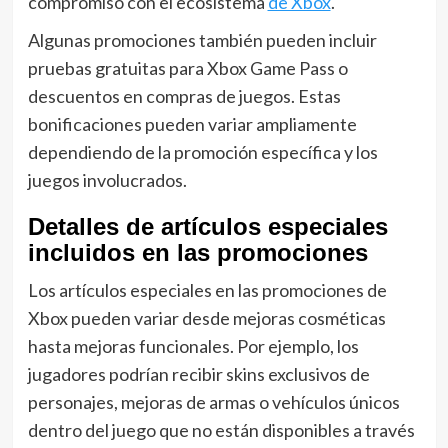
compromiso con el ecosistema
de Xbox
.
Algunas promociones también pueden incluir
pruebas gratuitas para Xbox Game Pass o
descuentos en compras de juegos. Estas
bonificaciones pueden variar ampliamente
dependiendo de la promoción específica y los
juegos involucrados.
Detalles de artículos especiales
incluidos en las promociones
Los artículos especiales en las promociones de
Xbox pueden variar desde mejoras cosméticas
hasta mejoras funcionales. Por ejemplo, los
jugadores podrían recibir skins exclusivos de
personajes, mejoras de armas o vehículos únicos
dentro del juego que no están disponibles a través