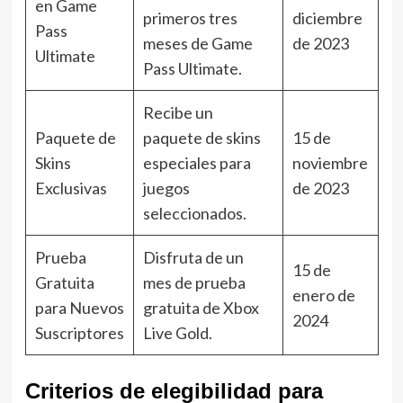
en Game
primeros tres
diciembre
Pass
meses de Game
de 2023
Ultimate
Pass Ultimate.
Recibe un
Paquete de
paquete de skins
15 de
Skins
especiales para
noviembre
Exclusivas
juegos
de 2023
seleccionados.
Prueba
Disfruta de un
15 de
Gratuita
mes de prueba
enero de
para Nuevos
gratuita de Xbox
2024
Suscriptores
Live Gold.
Criterios de elegibilidad para