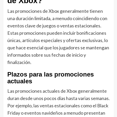
de Xbox?
Las promociones de Xbox generalmente tienen
una duración limitada, a menudo coincidiendo con
eventos clave de juegos o ventas estacionales.
Estas promociones pueden incluir bonificaciones
únicas, artículos especiales y ofertas exclusivas, lo
que hace esencial que los jugadores se mantengan
informados sobre sus fechas de inicio y
finalización.
Plazos para las promociones
actuales
Las promociones actuales de Xbox generalmente
duran desde unos pocos días hasta varias semanas.
Por ejemplo, las ventas estacionales como el Black
Friday o eventos navideños a menudo presentan