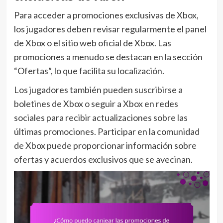
Para acceder a promociones exclusivas de Xbox,
los jugadores deben revisar regularmente el panel
de Xbox o el sitio web oficial de Xbox. Las
promociones a menudo se destacan en la sección
“Ofertas”, lo que facilita su localización.
Los jugadores también pueden suscribirse a
boletines de Xbox o seguir a Xbox en redes
sociales para recibir actualizaciones sobre las
últimas promociones. Participar en la comunidad
de Xbox puede proporcionar información sobre
ofertas y acuerdos exclusivos que se avecinan.