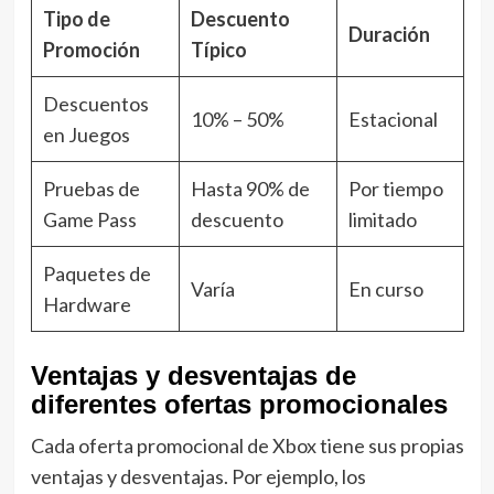
Tipo de
Descuento
Duración
Promoción
Típico
Descuentos
10% – 50%
Estacional
en Juegos
Pruebas de
Hasta 90% de
Por tiempo
Game Pass
descuento
limitado
Paquetes de
Varía
En curso
Hardware
Ventajas y desventajas de
diferentes ofertas promocionales
Cada oferta promocional de Xbox tiene sus propias
ventajas y desventajas. Por ejemplo, los