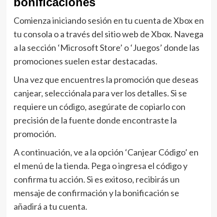
bonificaciones
Comienza iniciando sesión en tu cuenta de Xbox en
tu consola o a través del sitio web de Xbox. Navega
a la sección ‘Microsoft Store’ o ‘Juegos’ donde las
promociones suelen estar destacadas.
Una vez que encuentres la promoción que deseas
canjear, selecciónala para ver los detalles. Si se
requiere un código, asegúrate de copiarlo con
precisión de la fuente donde encontraste la
promoción.
A continuación, ve a la opción ‘Canjear Código’ en
el menú de la tienda. Pega o ingresa el código y
confirma tu acción. Si es exitoso, recibirás un
mensaje de confirmación y la bonificación se
añadirá a tu cuenta.