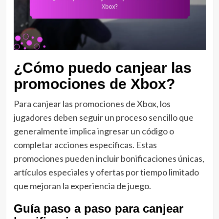
¿Cómo puedo canjear las
promociones de Xbox?
Para canjear las promociones de Xbox, los
jugadores deben seguir un proceso sencillo que
generalmente implica ingresar un código o
completar acciones específicas. Estas
promociones pueden incluir bonificaciones únicas,
artículos especiales y ofertas por tiempo limitado
que mejoran la experiencia de juego.
Guía paso a paso para canjear