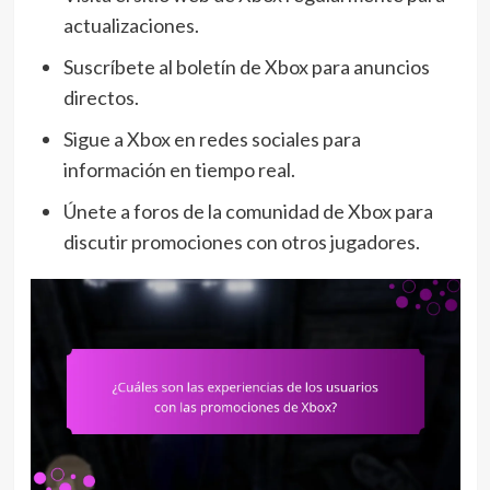
actualizaciones.
Suscríbete al boletín de Xbox para anuncios
directos.
Sigue a Xbox en redes sociales para
información en tiempo real.
Únete a foros de la comunidad de Xbox para
discutir promociones con otros jugadores.