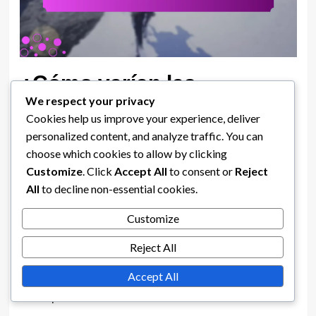
¿Cómo varían las
We respect your privacy
promociones de Xbox
Cookies help us improve your experience, deliver
según la región?
personalized content, and analyze traffic. You can
choose which cookies to allow by clicking
Las promociones de Xbox pueden diferir
Customize
. Click
Accept All
to consent or
Reject
significativamente según la región, afectando los
All
to decline non-essential cookies.
tipos de bonificaciones, artículos exclusivos y
ofertas por tiempo limitado disponibles para los
Customize
jugadores. Factores como la cultura local,
Reject All
variaciones de precios y restricciones geográficas
juegan un papel crucial en la configuración de
Accept All
estas promociones.