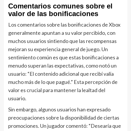
Comentarios comunes sobre el
valor de las bonificaciones
Los comentarios sobre las bonificaciones de Xbox
generalmente apuntan a su valor percibido, con
muchos usuarios sintiendo que las recompensas
mejoran su experiencia general de juego. Un
sentimiento común es que estas bonificaciones a
menudo superan las expectativas, como notó un
usuario: “El contenido adicional que recibí valía
mucho más de lo que pagué.” Esta percepción de
valor es crucial para mantener la lealtad del
usuario.
Sin embargo, algunos usuarios han expresado
preocupaciones sobre la disponibilidad de ciertas
promociones. Un jugador comentó: “Desearía que