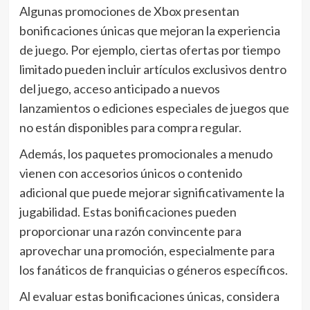
Algunas promociones de Xbox presentan
bonificaciones únicas que mejoran la experiencia
de juego. Por ejemplo, ciertas ofertas por tiempo
limitado pueden incluir artículos exclusivos dentro
del juego, acceso anticipado a nuevos
lanzamientos o ediciones especiales de juegos que
no están disponibles para compra regular.
Además, los paquetes promocionales a menudo
vienen con accesorios únicos o contenido
adicional que puede mejorar significativamente la
jugabilidad. Estas bonificaciones pueden
proporcionar una razón convincente para
aprovechar una promoción, especialmente para
los fanáticos de franquicias o géneros específicos.
Al evaluar estas bonificaciones únicas, considera