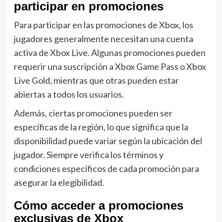
participar en promociones
Para participar en las promociones de Xbox, los
jugadores generalmente necesitan una cuenta
activa de Xbox Live. Algunas promociones pueden
requerir una suscripción a Xbox Game Pass o Xbox
Live Gold, mientras que otras pueden estar
abiertas a todos los usuarios.
Además, ciertas promociones pueden ser
específicas de la región, lo que significa que la
disponibilidad puede variar según la ubicación del
jugador. Siempre verifica los términos y
condiciones específicos de cada promoción para
asegurar la elegibilidad.
Cómo acceder a promociones
exclusivas de Xbox