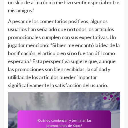
un skin de arma único me hizo sentir especial entre
mis amigos.”
A pesar de los comentarios positivos, algunos
usuarios han señalado que no todos los artículos
promocionales cumplen con sus expectativas. Un
jugador mencionó: “Si bien me encantó la idea de la
bonificación, el artículo en sí no fue tan útil como
esperaba.” Esta perspectiva sugiere que, aunque
las promociones son bien recibidas, la calidad y
utilidad de los artículos pueden impactar
significativamente la satisfacción del usuario.