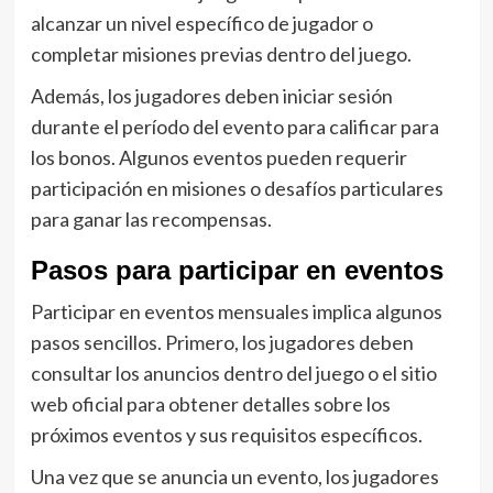
alcanzar un nivel específico de jugador o
completar misiones previas dentro del juego.
Además, los jugadores deben iniciar sesión
durante el período del evento para calificar para
los bonos. Algunos eventos pueden requerir
participación en misiones o desafíos particulares
para ganar las recompensas.
Pasos para participar en eventos
Participar en eventos mensuales implica algunos
pasos sencillos. Primero, los jugadores deben
consultar los anuncios dentro del juego o el sitio
web oficial para obtener detalles sobre los
próximos eventos y sus requisitos específicos.
Una vez que se anuncia un evento, los jugadores