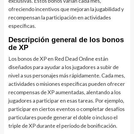
exclusivas. Estos bonos varían cada mes,
ofreciendo incentivos que mejoran la jugabilidad y
recompensan la participación en actividades
específicas.
Descripción general de los bonos
de XP
Los bonos de XP en Red Dead Online están
diseñados para ayudar a los jugadores a subir de
nivel a sus personajes más rápidamente. Cada mes,
actividades o misiones específicas pueden ofrecer
recompensas de XP aumentadas, alentando a los
jugadores a participar en esas tareas. Por ejemplo,
participar en ciertos eventos o completar desafíos
particulares puede generar el doble o incluso el
triple de XP durante el período de bonificación.