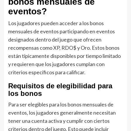
bonos mensuales de
eventos?
Los jugadores pueden acceder a los bonos
mensuales de eventos participando en eventos
designados dentro del juego que ofrecen
recompensas como XP, RDO$ y Oro. Estos bonos
están típicamente disponibles por tiempo limitado
y requieren que los jugadores cumplan con
criterios específicos para calificar.
Requisitos de elegibilidad para
los bonos
Para ser elegibles para los bonos mensuales de
eventos, los jugadores generalmente necesitan
tener una cuenta activa y cumplir con ciertos
criterios dentro del juego. Esto puede incluir