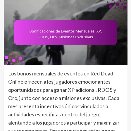
Los bonos mensuales de eventos en Red Dead
Online ofrecen a los jugadores emocionantes
oportunidades para ganar XP adicional, RDO$ y
Oro, junto con acceso a misiones exclusivas. Cada
mes presenta incentivos únicos vinculados a
actividades específicas dentro del juego,
alentando a los jugadores a participar y maximizar
sus recompensas. Para aprovechar estos bonos,