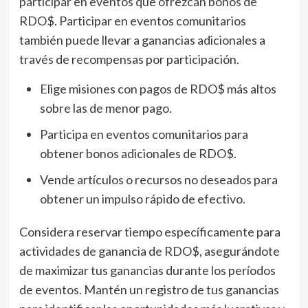
participar en eventos que ofrezcan bonos de
RDO$. Participar en eventos comunitarios
también puede llevar a ganancias adicionales a
través de recompensas por participación.
Elige misiones con pagos de RDO$ más altos
sobre las de menor pago.
Participa en eventos comunitarios para
obtener bonos adicionales de RDO$.
Vende artículos o recursos no deseados para
obtener un impulso rápido de efectivo.
Considera reservar tiempo específicamente para
actividades de ganancia de RDO$, asegurándote
de maximizar tus ganancias durante los períodos
de eventos. Mantén un registro de tus ganancias