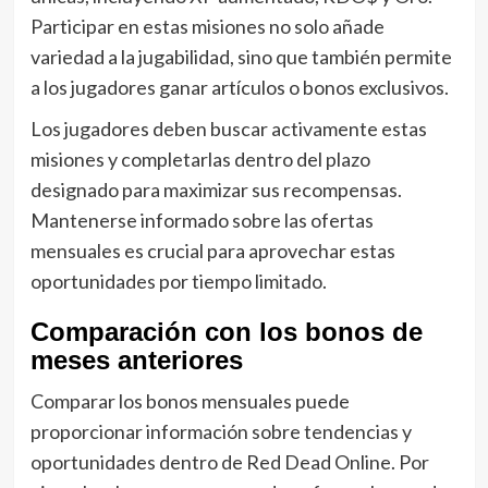
Participar en estas misiones no solo añade
variedad a la jugabilidad, sino que también permite
a los jugadores ganar artículos o bonos exclusivos.
Los jugadores deben buscar activamente estas
misiones y completarlas dentro del plazo
designado para maximizar sus recompensas.
Mantenerse informado sobre las ofertas
mensuales es crucial para aprovechar estas
oportunidades por tiempo limitado.
Comparación con los bonos de
meses anteriores
Comparar los bonos mensuales puede
proporcionar información sobre tendencias y
oportunidades dentro de Red Dead Online. Por