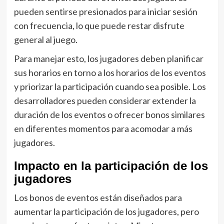
pueden sentirse presionados para iniciar sesión
con frecuencia, lo que puede restar disfrute
general al juego.
Para manejar esto, los jugadores deben planificar
sus horarios en torno a los horarios de los eventos
y priorizar la participación cuando sea posible. Los
desarrolladores pueden considerar extender la
duración de los eventos o ofrecer bonos similares
en diferentes momentos para acomodar a más
jugadores.
Impacto en la participación de los
jugadores
Los bonos de eventos están diseñados para
aumentar la participación de los jugadores, pero