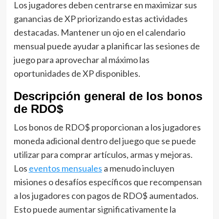
Los jugadores deben centrarse en maximizar sus
ganancias de XP priorizando estas actividades
destacadas. Mantener un ojo en el calendario
mensual puede ayudar a planificar las sesiones de
juego para aprovechar al máximo las
oportunidades de XP disponibles.
Descripción general de los bonos
de RDO$
Los bonos de RDO$ proporcionan a los jugadores
moneda adicional dentro del juego que se puede
utilizar para comprar artículos, armas y mejoras.
Los
eventos mensuales
a menudo incluyen
misiones o desafíos específicos que recompensan
a los jugadores con pagos de RDO$ aumentados.
Esto puede aumentar significativamente la