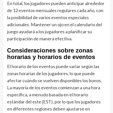
En total, los jugadores pueden anticipar alrededor
de 12 eventos mensuales regulares cada año, con
la posibilidad de varios eventos especiales
adicionales. Mantener un ojo en el calendario del
juego ayudará a los jugadores a planificar su
participación de manera efectiva.
Consideraciones sobre zonas
horarias y horarios de eventos
El horario de los eventos puede variar según las
zonas horarias de los jugadores, lo que puede
afectar cuándo se vuelven disponibles los bonos.
La mayoría de los eventos comienzan a una hora
específica, a menudo basada en el horario
estándar del este (EST), por lo que los jugadores
en diferentes regiones deben ajustarse en