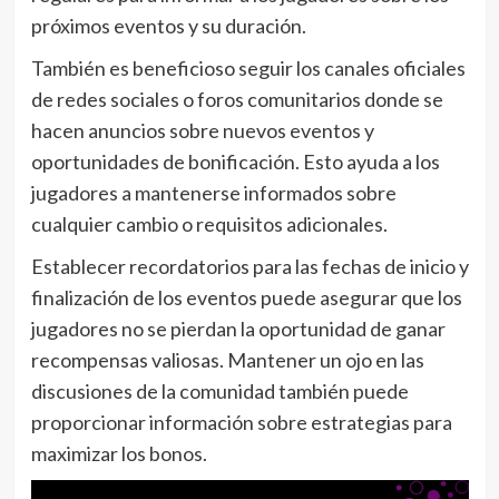
próximos eventos y su duración.
También es beneficioso seguir los canales oficiales
de redes sociales o foros comunitarios donde se
hacen anuncios sobre nuevos eventos y
oportunidades de bonificación. Esto ayuda a los
jugadores a mantenerse informados sobre
cualquier cambio o requisitos adicionales.
Establecer recordatorios para las fechas de inicio y
finalización de los eventos puede asegurar que los
jugadores no se pierdan la oportunidad de ganar
recompensas valiosas. Mantener un ojo en las
discusiones de la comunidad también puede
proporcionar información sobre estrategias para
maximizar los bonos.