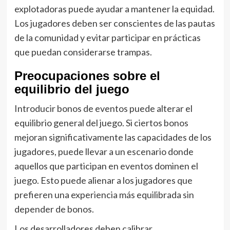
explotadoras puede ayudar a mantener la equidad.
Los jugadores deben ser conscientes de las pautas
de la comunidad y evitar participar en prácticas
que puedan considerarse trampas.
Preocupaciones sobre el
equilibrio del juego
Introducir bonos de eventos puede alterar el
equilibrio general del juego. Si ciertos bonos
mejoran significativamente las capacidades de los
jugadores, puede llevar a un escenario donde
aquellos que participan en eventos dominen el
juego. Esto puede alienar a los jugadores que
prefieren una experiencia más equilibrada sin
depender de bonos.
Los desarrolladores deben calibrar