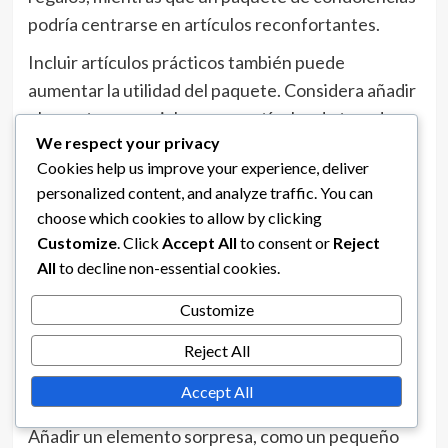
podría centrarse en artículos reconfortantes.
Incluir artículos prácticos también puede
aumentar la utilidad del paquete. Considera añadir
elementos esenciales como artículos de tocador,
We respect your privacy
calcetines cómodos o una botella de agua
Cookies help us improve your experience, deliver
reutilizable, dependiendo de la ocasión. Estos
personalized content, and analyze traffic. You can
artículos no solo demuestran consideración, sino
choose which cookies to allow by clicking
que también cumplen una función en la vida diaria
Customize
. Click
Accept All
to consent or
Reject
del destinatario.
All
to decline non-essential cookies.
Finalmente, piensa en la presentación. Un paquete
Customize
de cuidado bien empaquetado puede crear
Reject All
emoción y anticipación. Usa envolturas atractivas,
cajas decorativas o contenedores temáticos para
Accept All
hacer que la experiencia de abrirlo sea agradable.
Añadir un elemento sorpresa, como un pequeño