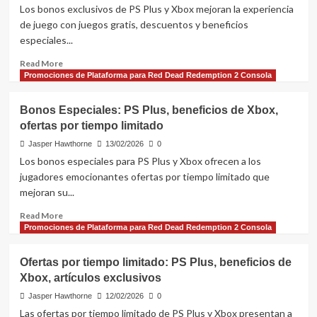
inicio
Los bonos exclusivos de PS Plus y Xbox mejoran la experiencia
de
de juego con juegos gratis, descuentos y beneficios
sesión,
especiales...
Artículos
especiales,
Read
Read More
Bonificaciones
more
Promociones de Plataforma para Red Dead Redemption 2 Consola
por
about
tiempo
Bonos
Bonos Especiales: PS Plus, beneficios de Xbox,
limitado
Exclusivos:
ofertas por tiempo limitado
PS
Plus,
Jasper Hawthorne
13/02/2026
0
beneficios
Los bonos especiales para PS Plus y Xbox ofrecen a los
de
jugadores emocionantes ofertas por tiempo limitado que
Xbox,
mejoran su...
ofertas
por
Read
Read More
tiempo
more
Promociones de Plataforma para Red Dead Redemption 2 Consola
limitado
about
Bonos
Ofertas por tiempo limitado: PS Plus, beneficios de
Especiales:
Xbox, artículos exclusivos
PS
Plus,
Jasper Hawthorne
12/02/2026
0
beneficios
Las ofertas por tiempo limitado de PS Plus y Xbox presentan a