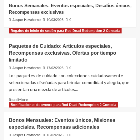
Recompensas exclusivas
3
Bonos Semanales: Eventos especiales, Desafíos únicos,
Recompensas exclusivas
Bonificaciones de evento para Red Dead
Redemption 2 Consola
Jasper Hawthorne
10/03/2026
0
Bonificaciones de Evento: Misiones
por tiempo limitado, Eventos
Regalos de inicio de sesión para Red Dead Redemption 2 Consola
especiales, XP adicional
4
Paquetes de Cuidado: Artículos especiales,
Bonificaciones de evento para Red Dead
Redemption 2 Consola
Recompensas exclusivas, Ofertas por tiempo
Bonos Semanales: Eventos
limitado
especiales, Desafíos únicos,
Jasper Hawthorne
17/02/2026
0
Recompensas exclusivas
5
Los paquetes de cuidado son colecciones cuidadosamente
seleccionadas diseñadas para brindar comodidad y alegría, que
presentan una mezcla de artículos...
Read
Read More
more
Bonificaciones de evento para Red Dead Redemption 2 Consola
about
Paquetes
Bonos Mensuales: Eventos únicos, Misiones
de
especiales, Recompensas adicionales
Cuidado:
Artículos
Jasper Hawthorne
16/02/2026
0