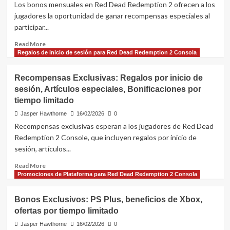
especiales,
Los bonos mensuales en Red Dead Redemption 2 ofrecen a los
Recompensas
jugadores la oportunidad de ganar recompensas especiales al
exclusivas,
participar...
Ofertas
por
Read
Read More
tiempo
more
Regalos de inicio de sesión para Red Dead Redemption 2 Consola
limitado
about
Bonos
Recompensas Exclusivas: Regalos por inicio de
Mensuales:
sesión, Artículos especiales, Bonificaciones por
Eventos
tiempo limitado
únicos,
Misiones
Jasper Hawthorne
16/02/2026
0
especiales,
Recompensas exclusivas esperan a los jugadores de Red Dead
Recompensas
Redemption 2 Console, que incluyen regalos por inicio de
adicionales
sesión, artículos...
Read
Read More
more
Promociones de Plataforma para Red Dead Redemption 2 Consola
about
Recompensas
Bonos Exclusivos: PS Plus, beneficios de Xbox,
Exclusivas:
ofertas por tiempo limitado
Regalos
por
Jasper Hawthorne
16/02/2026
0