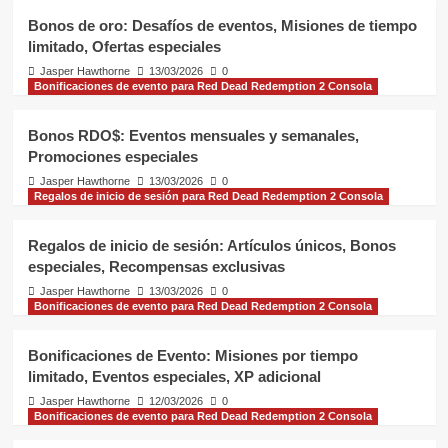
especiales, XP adicional
4
Bonos de oro: Desafíos de eventos, Misiones de tiempo
limitado, Ofertas especiales
Bonificaciones de evento para Red Dead
Redemption 2 Consola
Jasper Hawthorne
13/03/2026
0
Bonos Semanales: Eventos
Bonificaciones de evento para Red Dead Redemption 2 Consola
especiales, Desafíos únicos,
Recompensas exclusivas
5
Bonos RDO$: Eventos mensuales y semanales,
Promociones especiales
Bonificaciones de evento para Red Dead
Redemption 2 Consola
Jasper Hawthorne
13/03/2026
0
Bonos de oro: Desafíos de eventos,
Regalos de inicio de sesión para Red Dead Redemption 2 Consola
Misiones de tiempo limitado, Ofertas
especiales
1
Regalos de inicio de sesión: Artículos únicos, Bonos
especiales, Recompensas exclusivas
Bonificaciones de evento para Red Dead
Jasper Hawthorne
13/03/2026
0
Redemption 2 Consola
Bonificaciones de evento para Red Dead Redemption 2 Consola
Bonos RDO$: Eventos mensuales y
semanales, Promociones especiales
2
Bonificaciones de Evento: Misiones por tiempo
limitado, Eventos especiales, XP adicional
Regalos de inicio de sesión para Red Dead
Redemption 2 Consola
Jasper Hawthorne
12/03/2026
0
Regalos de inicio de sesión:
Bonificaciones de evento para Red Dead Redemption 2 Consola
Artículos únicos, Bonos especiales,