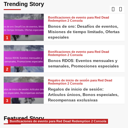
especiales, Desafíos únicos,
Trending Story
Recompensas exclusivas
5
Bonificaciones de evento para Red Dead
Redemption 2 Consola
Bonos de oro: Desafíos de eventos,
Misiones de tiempo limitado, Ofertas
especiales
1
Bonificaciones de evento para Red Dead
Redemption 2 Consola
Bonos RDO$: Eventos mensuales y
semanales, Promociones especiales
2
Regalos de inicio de sesión para Red Dead
Redemption 2 Consola
Regalos de inicio de sesión:
Artículos únicos, Bonos especiales,
Recompensas exclusivas
3
Bonificaciones de evento para Red Dead
Redemption 2 Consola
Featured Story
Bonificaciones de Evento: Misiones
Bonificaciones de evento para Red Dead Redemption 2 Consola
por tiempo limitado, Eventos