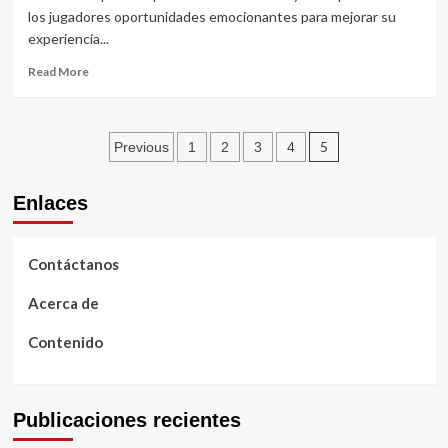
de
los jugadores oportunidades emocionantes para mejorar su
Xbox,
experiencia...
ofertas
por
Read
Read More
tiempo
more
limitado
about
Ofertas
Posts
por
5
Previous
1
2
3
4
tiempo
pagination
limitado:
Enlaces
PS
Plus,
beneficios
de
Contáctanos
Xbox,
artículos
Acerca de
exclusivos
Contenido
Publicaciones recientes